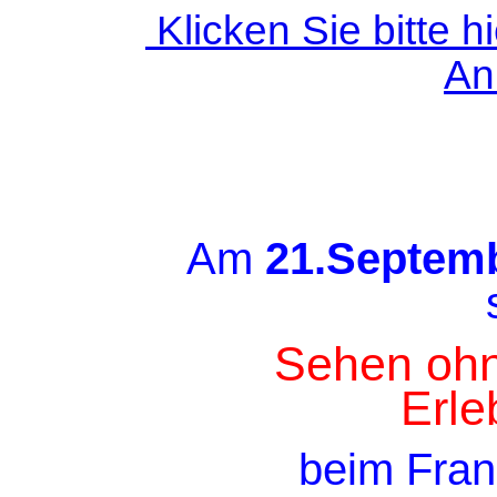
Klicken Sie bitte h
An
Am
21.Septem
Sehen ohn
Erle
beim Frank