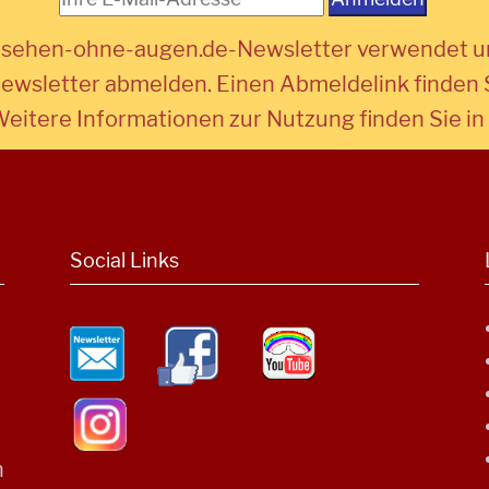
n sehen-ohne-augen.de-Newsletter verwendet un
ewsletter abmelden. Einen Abmeldelink finden 
Weitere Informationen zur Nutzung finden Sie in
Social Links
n