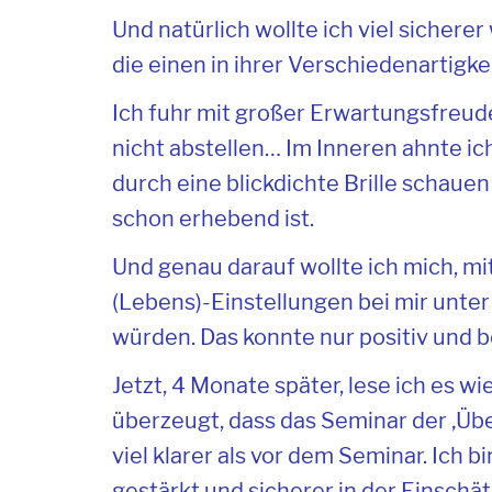
Und natürlich wollte ich viel siche
die einen in ihrer Verschiedenartigk
Ich fuhr mit großer Erwartungsfreud
nicht abstellen… Im Inneren ahnte ic
durch eine blickdichte Brille schaue
schon erhebend ist.
Und genau darauf wollte ich mich, mit
(Lebens)-Einstellungen bei mir unt
würden. Das konnte nur positiv und ber
Jetzt, 4 Monate später, lese ich es w
überzeugt, dass das Seminar der ‚Übelt
viel klarer als vor dem Seminar. Ich 
gestärkt und sicherer in der Einschät