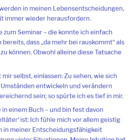
rer werden in meinen Lebensentscheidungen,
eit immer wieder herausfordern.
e zum Seminar – die konnte ich einfach
h bereits, dass „da mehr bei rauskommt“ als
n zu können. Obwohl alleine diese Tatsache
 mir selbst, einlassen: Zu sehen, wie sich
er Umständen entwickeln und verändern
eichernd sein; so spürte ich es tief in mir.
ie in einem Buch – und bin fest davon
äter‘ ist: Ich fühle mich vor allem geistig
bin in meiner Entscheidungsfähigkeit
zung vieler Situationen. Meine Intuition hat