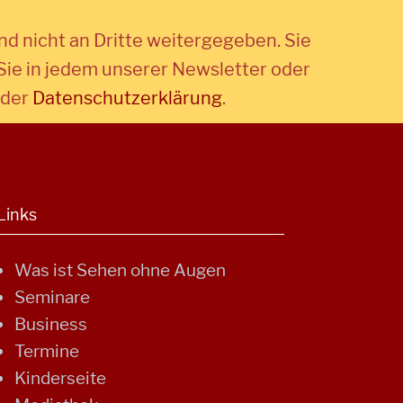
d nicht an Dritte weitergegeben. Sie
Sie in jedem unserer Newsletter oder
 der
Datenschutzerklärung
.
Links
Was ist Sehen ohne Augen
Seminare
Business
Termine
Kinderseite